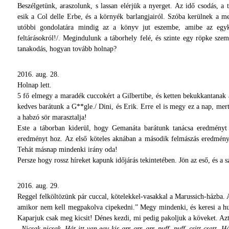
Beszélgetünk, araszolunk, s lassan elérjük a nyerget. Az idő csodás, a 
esik a Col delle Erbe, és a környék barlangjairól. Szóba kerülnek a
utóbbi gondolatára mindig az a könyv jut eszembe, amibe az egyko
feltárásokról!/. Megindulunk a táborhely felé, és szinte egy röpke szemp
tanakodás, hogyan tovább holnap?
2016. aug. 28.
Holnap lett.
5 fő elmegy a maradék cuccokért a Gilbertibe, és ketten bekukkantanak az
kedves barátunk a G**gle./ Dini, és Erik. Erre el is megy ez a nap, m
a habzó sör marasztalja!
Este a táborban kiderül, hogy Gemanáta barátunk tanácsa eredményt 
eredményt hoz. Az első köteles aknában a második felmászás eredmény
Tehát másnap mindenki irány oda!
Persze hogy rossz híreket kapunk időjárás tekintetében. Jön az eső, és a s
2016. aug. 29.
Reggel felköltözünk pár cuccal, kötelekkel-vasakkal a Marussich-házba. 
amikor nem kell megpakolva cipekedni.” Megy mindenki, és keresi a huz
Kaparjuk csak meg kicsit! Dénes kezdi, mi pedig pakoljuk a köveket. Azt
„Nicsak nicsak. Hát itt van egy kis grr, grr, grr, puff, puff, csitt-csatt