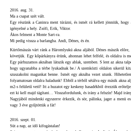
2016. aug. 31.
Ma a csapat szét vált.
Egy részünk a Caninra ment túrázni, és ismét rá kellett jönniük, hogy 
igényelné a hely. Zsófi, Erik, Viktor.
Ákos felment a Monte Sart-ra.
Mi pedig vissza a barlangba. Andi, Dénes, és én.
Kürtőmászás várt ránk a Háromlyukú akna aljából. Dénes mászik előre, fe
követjük. Egy kőpárkányra érünk, ahonnan lehet felfelé, és oldalra is m
Egy párhuzamos aknában látszik egy ablak, szemben. S lent az akna talpo
hogy ugyanabba a térbe lyukadnak be./ A szemközti oldalon sikerül kitá
szuszakolni magunkat benne. Ismét egy aknába vezet utunk. Hihetetle
folyamatosan oldalra haladunk! Ebből a térből sétálva egy másik akna al
m2-s felületű vető! Itt a huzatot egy keskeny hasadékból érezzük erőteljes
ezt ki kell majd tágítani… Visszafordulunk, és irány a felszín! Majd irá
Nagyjából mindenki egyszerre érkezik, és sör, pálinka, jager a menü e
vagy 3 éve gyűjtöttük a fát!
2016. szept. 01.
Süt a nap, az idő kifogástalan!