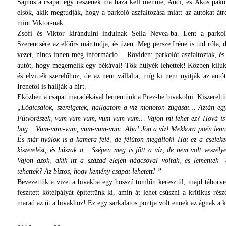
Sajnos a csapat egy részének ma haza kell mennie, Andi, és Ákos pakol
elsők, akik megtudják, hogy a parkoló aszfaltozása miatt az autókat át
mint Viktor-nak.
Zsófi és Viktor kirándulni indulnak Sella Nevea-ba. Lent a parko
Szerencsére az előőrs már tudja, és üzen. Meg persze Iréne is tud róla, 
vezet, nincs innen még információ… Röviden: parkolót aszfaltoztak, é
autót, hogy megemelik egy békával! Tök hülyék lehettek! Közben kilukas
és elvitték szerelőhöz, de az nem vállalta, míg ki nem nyitják az autó
Irenetől is hallják a hírt.
Eközben a csapat maradékával lementünk a Prez-be bivakolni. Kiszereltü
„Lógicsálok, szerelgetek, hallgatom a víz monoton zúgását… Aztán e
Fütyörészek, vum-vum-vum, vum-vum-vum… Vajon mi lehet ez? Hová is 
bag… Vum-vum-vum, vum-vum-vum. Aha! Jön a víz! Mekkora poén lenne mo
És már nyúlok is a kamera felé, de félúton megállok! Hát ez a cseleke
kiszerelést, és húzzak a… Szépen meg is jött a víz, de nem volt veszély
Vajon azok, akik itt a század elején hágcsóval voltak, és lementek -
tehettek? Az biztos, hogy kemény csapat lehetett! ”
Bevezettük a vizet a bivakba egy hosszú tömlőn keresztül, majd táborver
feszített kötélpályát építettünk ki, amin át lehet csúszni a kritikus rés
marad az út a bivakhoz! Ez egy sarkalatos pontja volt ennek az ágnak a ku