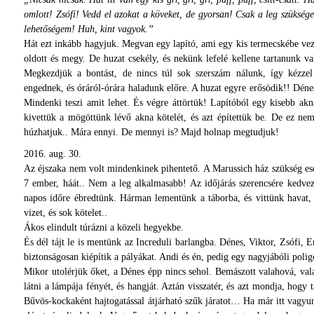
omlott! Zsófi! Vedd el azokat a köveket, de gyorsan! Csak a leg szükség
lehetőségem! Huh, kint vagyok.”
Hát ezt inkább hagyjuk. Megvan egy lapító, ami egy kis termecskébe vez
oldott és megy. De huzat csekély, és nekünk lefelé kellene tartanunk va
Megkezdjük a bontást, de nincs túl sok szerszám nálunk, így kézzel 
engednek, és óráról-órára haladunk előre. A huzat egyre erősödik!! Déne
Mindenki teszi amit lehet. És végre áttörtük! Lapítóból egy kisebb akn
kivettük a mögöttünk lévő akna kötelét, és azt építettük be. De ez ne
húzhatjuk.. Mára ennyi. De mennyi is? Majd holnap megtudjuk!
2016. aug. 30.
Az éjszaka nem volt mindenkinek pihentető. A Marussich ház szükség es
7 ember, háát.. Nem a leg alkalmasabb! Az időjárás szerencsére kedvez
napos időre ébredtünk. Hárman lementünk a táborba, és vittünk havat,
vizet, és sok kötelet..
Ákos elindult túrázni a közeli hegyekbe.
És dél tájt le is mentünk az Increduli barlangba. Dénes, Viktor, Zsófi,
biztonságosan kiépítik a pályákat. Andi és én, pedig egy nagyjábóli poli
Mikor utolérjük őket, a Dénes épp nincs sehol. Bemászott valahová, valam
látni a lámpája fényét, és hangját. Aztán visszatér, és azt mondja, hogy 
Bűvös-kockaként hajtogatással átjárható szűk járatot… Ha már itt vagyu