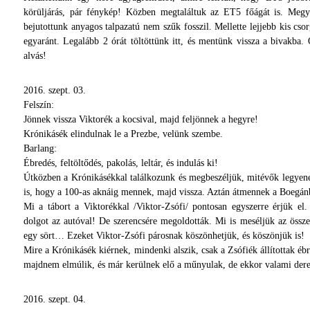
körüljárás, pár fénykép! Közben megtaláltuk az ET5 főágát is. Megy
bejutottunk anyagos talpazatú nem szűk fosszil. Mellette lejjebb kis cso
egyaránt. Legalább 2 órát töltöttünk itt, és mentünk vissza a bivakba.
alvás!
2016. szept. 03.
Felszín:
Jönnek vissza Viktorék a kocsival, majd feljönnek a hegyre!
Krónikásék elindulnak le a Prezbe, velünk szembe.
Barlang:
Ébredés, feltöltődés, pakolás, leltár, és indulás ki!
Útközben a Krónikásékkal találkozunk és megbeszéljük, mitévők legyenek
is, hogy a 100-as aknáig mennek, majd vissza. Aztán átmennek a Boegánba
Mi a tábort a Viktorékkal /Viktor-Zsófi/ pontosan egyszerre érjük e
dolgot az autóval! De szerencsére megoldották. Mi is meséljük az össz
egy sört… Ezeket Viktor-Zsófi párosnak köszönhetjük, és köszönjük is!
Mire a Krónikásék kiérnek, mindenki alszik, csak a Zsófiék állítottak ébr
majdnem elmúlik, és már kerülnek elő a műnyulak, de ekkor valami de
2016. szept. 04.