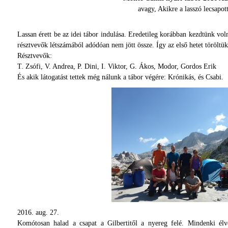
avagy, Akikre a lasszó lecsapo
Lassan érett be az idei tábor indulása. Eredetileg korábban kezdtünk voln
résztvevők létszámából adódóan nem jött össze. Így az első hetet töröltük
Résztvevők:
T. Zsófi, V. Andrea, P. Dini, I. Viktor, G. Ákos, Modor, Gordos Erik
És akik látogatást tettek még nálunk a tábor végére: Krónikás, és Csabi.
2016. aug. 27.
Komótosan halad a csapat a Gilbertitől a nyereg felé. Mindenki élvezi