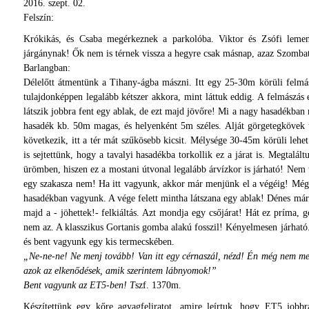
2016. szept. 02.
Felszín:
Krókikás, és Csaba megérkeznek a parkolóba. Viktor és Zsófi leme
járgánynak! Ők nem is térnek vissza a hegyre csak másnap, azaz Szomba
Barlangban:
Délelőtt átmentünk a Tihany-ágba mászni. Itt egy 25-30m körüli felmás
tulajdonképpen legalább kétszer akkora, mint láttuk eddig. A felmászá
látszik jobbra fent egy ablak, de ezt majd jövőre! Mi a nagy hasadékban
hasadék kb. 50m magas, és helyenként 5m széles. Alját görgetegkövek t
következik, itt a tér mát szűkösebb kicsit. Mélysége 30-45m körüli lehet
is sejtettünk, hogy a tavalyi hasadékba torkollik ez a járat is. Megtalált
ürömben, hiszen ez a mostani útvonal legalább árvízkor is járható! Nem ú
egy szakasza nem! Ha itt vagyunk, akkor már menjünk el a végéig! Még 
hasadékban vagyunk. A vége felett mintha látszana egy ablak! Dénes már 
majd a - jöhettek!- felkiáltás. Azt mondja egy csőjárat! Hát ez prím
nem az. A klasszikus Gortanis gomba alakú fosszil! Kényelmesen járható.
és bent vagyunk egy kis termecskében.
„Ne-ne-ne! Ne menj tovább! Van itt egy cérnaszál, nézd! Én még nem m
azok az elkenődések, amik szerintem lábnyomok!”
Bent vagyunk az ET5-ben! T
szf. 1370m.
Készítettünk egy kőre agyagfeliratot, amire leírtuk, hogy ET5 jobb