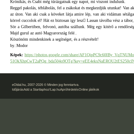
Krónikás, és Csabi még túrázgatnak egy napot, mi viszont indulunk.
Reggel pakolás, téblábolás, fel a zsákokat és megkezdjük utunkat! Van a
az úton. Van aki csak a köveket látja amire lép, van aki vidáman sétá
körrel cuccolok el! Hát ez biztosan így lesz Lassan távolba vész a tábor
Sör a Gilbertiben, felvonó, autóba szállunk. Még egy kitérő a rendőrség
Majd gurul az autó Magyarország felé..
Köszönöm mindenkinek a segítséget, és a részvételt!
by.:Modor
Képek:
https://photos.google.com/share/AF1QipPC9c60IBy_VqTN
51OkXhpCwT2aPQg_bda504o9OTg?key=eEE4ekxNaEROU2tES250c
eOldal.hu
, 2007-2026 © Minden jog fenntartva.
Időjárás
Add a Startlaphoz!
Lap.hu
Apróhirdetés
Online játékok