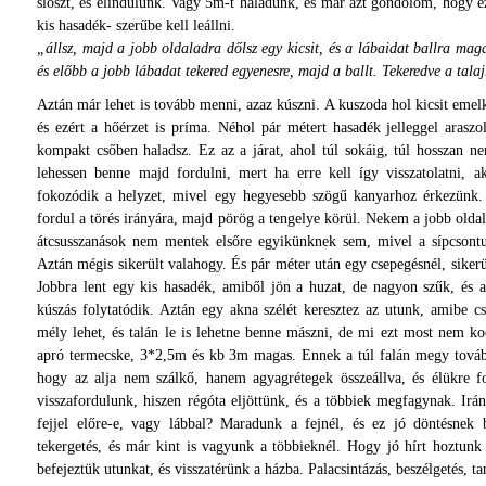
slószt, és elindulunk. Vagy 5m-t haladunk, és már azt gondolom, hogy 
kis hasadék- szerűbe kell leállni.
„állsz, majd a jobb oldaladra dőlsz egy kicsit, és a lábaidat ballra maga
és előbb a jobb lábadat tekered egyenesre, majd a ballt. Tekeredve a talaj
Aztán már lehet is tovább menni, azaz kúszni. A kuszoda hol kicsit emelk
és ezért a hőérzet is príma. Néhol pár métert hasadék jelleggel araszo
kompakt csőben haladsz. Ez az a járat, ahol túl sokáig, túl hosszan 
lehessen benne majd fordulni, mert ha erre kell így visszatolatni,
fokozódik a helyzet, mivel egy hegyesebb szögű kanyarhoz érkezünk. 
fordul a törés irányára, majd pörög a tengelye körül. Nekem a jobb old
átcsusszanások nem mentek elsőre egyikünknek sem, mivel a sípcsontu
Aztán mégis sikerült valahogy. És pár méter után egy csepegésnél, sikerül
Jobbra lent egy kis hasadék, amiből jön a huzat, de nagyon szűk, és
kúszás folytatódik. Aztán egy akna szélét keresztez az utunk, amibe 
mély lehet, és talán le is lehetne benne mászni, de mi ezt most nem k
apró termecske, 3*2,5m és kb 3m magas. Ennek a túl falán megy továb
hogy az alja nem szálkő, hanem agyagrétegek összeállva, és élükre 
visszafordulunk, hiszen régóta eljöttünk, és a többiek megfagynak. Ir
fejjel előre-e, vagy lábbal? Maradunk a fejnél, és ez jó döntésnek bi
tekergetés, és már kint is vagyunk a többieknél. Hogy jó hírt hoztun
befejeztük utunkat, és visszatérünk a házba. Palacsintázás, beszélgetés, ta