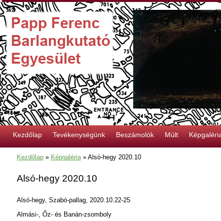
Kezdőlap
Tevékenységünk
Beszámolók
Múlt
Képgaléri
Kezdőlap
»
Képgaléria
»
Alsó-hegy 2020.10
Alsó-hegy 2020.10
Alsó-hegy, Szabó-pallag, 2020.10.22-25
Almási-, Őz- és Banán-zsomboly