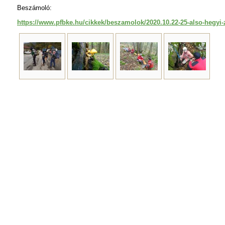
Beszámoló:
https://www.pfbke.hu/cikkek/beszamolok/2020.10.22-25-also-hegy