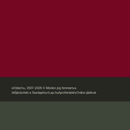
eOldal.hu
, 2007-2026 © Minden jog fenntartva.
Időjárás
Add a Startlaphoz!
Lap.hu
Apróhirdetés
Online játékok