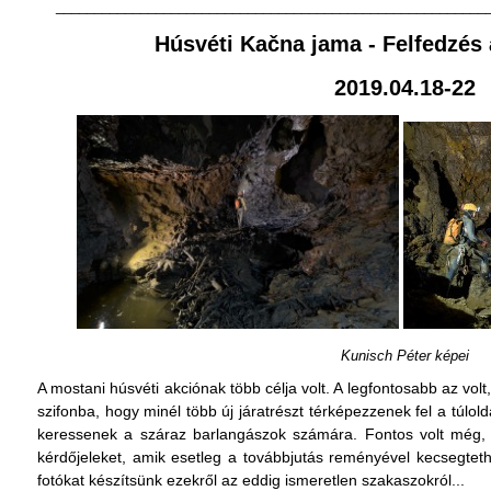
________________________________________________________
Húsvéti Kačna jama - Felfedzé
2019.04.18-22
Kunisch Péter képei
A mostani húsvéti akciónak több célja volt. A legfontosabb az volt
szifonba, hogy minél több új járatrészt térképezzenek fel a túlold
keressenek a száraz barlangászok számára. Fontos volt még, 
kérdőjeleket, amik esetleg a továbbjutás reményével kecsegtet
fotókat készítsünk ezekről az eddig ismeretlen szakaszokról...