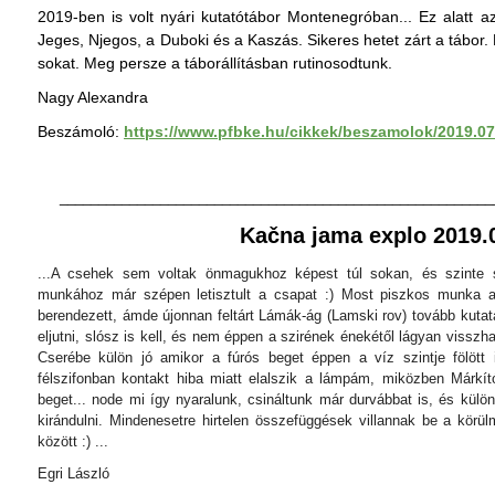
2019-ben is volt nyári kutatótábor Montenegróban... Ez alatt az
Jeges, Njegos, a Duboki és a Kaszás. Sikeres hetet zárt a tábor.
sokat. Meg persze a táborállításban rutinosodtunk.
Nagy Alexandra
Beszámoló:
https://www.pfbke.hu/cikkek/beszamolok/2019.0
________________________________________________________
Kačna jama explo 2019.
...A csehek sem voltak önmagukhoz képest túl sokan, és szinte s
munkához már szépen letisztult a csapat :) Most piszkos munka al
berendezett, ámde újonnan feltárt Lámák-ág (Lamski rov) tovább kutat
eljutni, slósz is kell, és nem éppen a szirének énekétől lágyan visszhan
Cserébe külön jó amikor a fúrós beget éppen a víz szintje fölöt
félszifonban kontakt hiba miatt elalszik a lámpám, miközben Márkít
beget... node mi így nyaralunk, csináltunk már durvábbat is, és külön
kirándulni. Mindenesetre hirtelen összefüggések villannak be a körü
között :) ...
Egri László