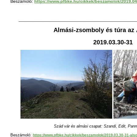
Beszámoló:
https://www.pfbke.hu/cikkek/beszamolok/2019.04
_______________________________________________________
Almási-zsomboly és túra az
2019.03.30-31
Szád vár és almási csapat: Szandi, Edit, Panni
Beszámoló:
https://www.pfbke.hu/cikkek/beszamolok/2019.03.30-31-als