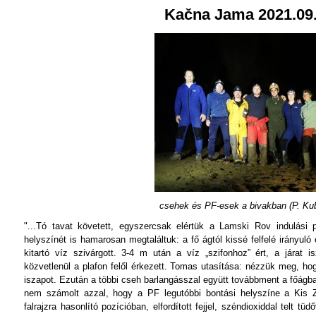
Kačna Jama 2021.09
csehek és PF-esek a bivakban (P. Ku
"...Tó tavat követett, egyszercsak elértük a Lamski Rov indulási 
helyszínét is hamarosan megtaláltuk: a fő ágtól kissé felfelé irányul
kitartó víz szivárgott. 3-4 m után a víz „szifonhoz” ért, a járat i
közvetlenül a plafon felől érkezett. Tomas utasítása: nézzük meg, h
iszapot. Ezután a többi cseh barlangásszal együtt továbbment a főágba
nem számolt azzal, hogy a PF legutóbbi bontási helyszíne a Kis Zö
falrajzra hasonlító pozícióban, elfordított fejjel, széndioxiddal telt t