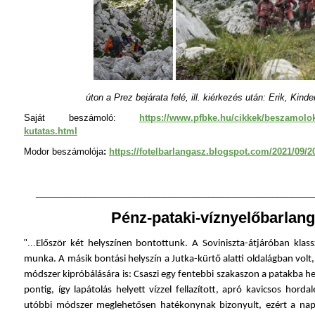
úton a Prez bejárata felé, ill. kiérkezés után: Erik, Kind
Saját beszámoló:
https://www.pfbke.hu/cikkek/beszamolok/
kutatas.html
Modor beszámolója
:
https://fotelbarlangasz.blogspot.com/2021/09/2
________________________________________________________
Pénz-pataki-víznyelőbarlang
"...
Először két helyszínen bontottunk. A Soviniszta-átjáróban klass
munka. A másik bontási helyszín a Jutka-kürtő alatti oldalágban volt,
módszer kipróbálására is: Csaszi egy fentebbi szakaszon a patakba hel
pontig, így lapátolás helyett vízzel fellazított, apró kavicsos horda
utóbbi módszer meglehetősen hatékonynak bizonyult, ezért a nap 