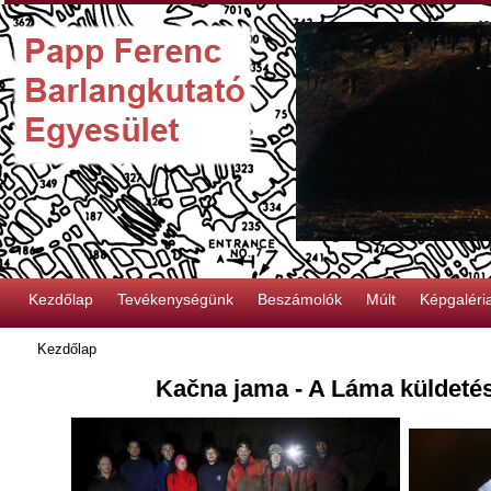
Kezdőlap
Tevékenységünk
Beszámolók
Múlt
Képgaléri
Kezdőlap
Kačna jama - A Láma küldetés