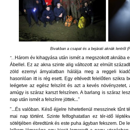
Bivakban a csapat és a bejárati aknák lentről (
Három év kihagyása után ismét a megszokott aknába e
"...
Ábellel. Ez az akna szinte alig változott az elmúlt száz
zöld ezernyi árnyalatban hálálja meg a reggeli kia
hasonlóan itt is rég esett. Egy eltévedt felelőtlen szikra
leégetve az egész felszínt és azt a kevés növényzetet,
amúgy is száraz karszt felszínen. A barlang is száraz lesz
nap után ismét a felszínre jöttek..."
"...És valóban. Késő éjjelre hihetetlenül messzinek tűnt
mai nap történt. Szinte felfoghatatlan ez tér-idő lépt
sötétjében ébredtünk és este puha ágyban fekszem. De leh