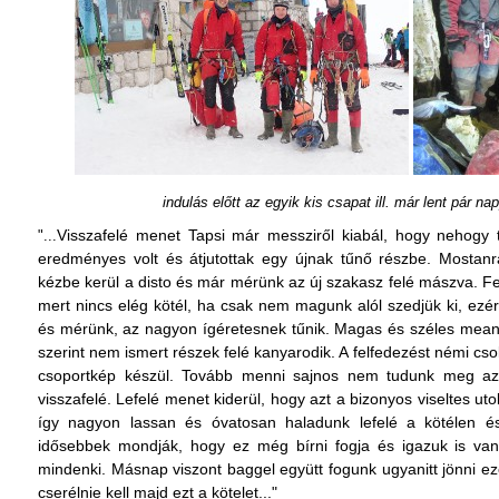
indulás előtt az egyik kis csapat ill. már lent pár 
Visszafelé menet Tapsi már messziről kiabál, hogy nehogy
"...
eredményes volt és átjutottak egy újnak tűnő részbe. Mostan
kézbe kerül a disto és már mérünk az új szakasz felé mászva. 
mert nincs elég kötél, ha csak nem magunk alól szedjük ki, ezér
és mérünk, az nagyon ígéretesnek tűnik. Magas és széles meand
szerint nem ismert részek felé kanyarodik. A felfedezést némi cs
csoportkép készül. Tovább menni sajnos nem tudunk meg aztá
visszafelé. Lefelé menet kiderül, hogy azt a bizonyos viseltes uto
így nagyon lassan és óvatosan haladunk lefelé a kötélen és
idősebbek mondják, hogy ez még bírni fogja és igazuk is van,
mindenki. Másnap viszont baggel együtt fogunk ugyanitt jönni e
cserélnie kell majd ezt a kötelet..."