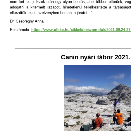
nem fért le…). Ezek után egy olyan bontás, ahol többen elférünk, vé
adogatni a kitermelt iszapot, hihetetlenül fellelkesítette a társaság
elkezdtük teljes szelvényben bontani a járatot..."
Dr. Csepreghy Anna
Beszámoló:
https://www.pfbke.hu/cikkek/beszamolok/2021.09.24-27
________________________________________________________
Canin nyári tábor 2021.