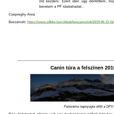
mit kezdeni. Ezért idén úgy döntöttem, ho
bevetem a PF sáskahadat...
Csepregh
y Anna
Beszámoló:
https://www.pfbke.hu/cikkek/beszamolok/2019.06.15-1
______________________________________________________
Canin túra a felszínen 201
Panoráma napnyugta előtt a DPV