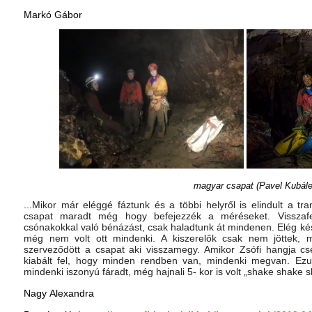
M
arkó Gábor
magyar csapat (Pavel Kubále
...Mikor már eléggé fáztunk és a többi helyről is elindult a tra
csapat maradt még hogy befejezzék a méréseket. Visszaf
csónakokkal való bénázást, csak haladtunk át mindenen. Elég kés
még nem volt ott mindenki. A kiszerelők csak nem jöttek,
szerveződött a csapat aki visszamegy. Amikor Zsófi hangja cse
kiabált fel, hogy minden rendben van, mindenki megvan. Ezu
mindenki iszonyú fáradt, még hajnali 5- kor is volt „shake shake
N
agy Alexandra