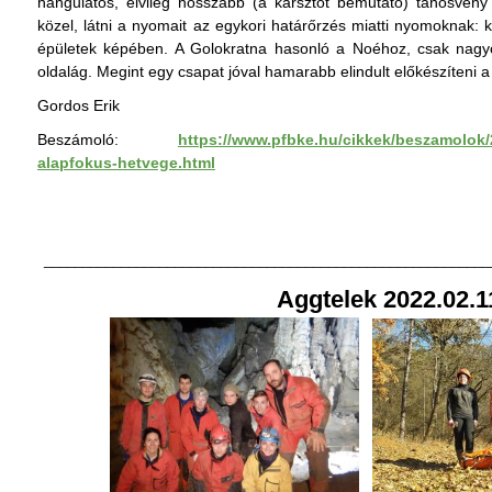
hangulatos, elvileg hosszabb (a karsztot bemutató) tanösvény 
közel, látni a nyomait az egykori határőrzés miatti nyomoknak: k
épületek képében. A Golokratna
hasonló a Noéhoz, csak nagyo
oldalág. Megint egy csapat jóval hamarabb elindult előkészíteni a 
Gordos Erik
Beszámoló:
https://www.pfbke.hu/cikkek/beszamolok/2
alapfokus-hetvege.html
__________________________________________________________
Aggtelek 2022.02.1