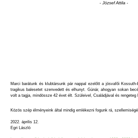
- József Attila -
Marci barátunk és klubtársunk pár nappal ezelőtt a jósvafői Kossuth
tragikus balesetet szenvedett és elhunyt. Gúnár, ahogyan sokan becé
volt a tagja, mindössze
42 évet élt. Szüleivel, Családjával és rengeteg
Közös szép élményeink által mindig emlékezni fogunk rá, szellemiségé
2022. április 12.
Egri László