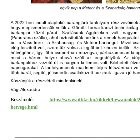
egyik nap a Meteor és a Szabadság-barlangi
A 2022-ben indult alapfokú barangjáró tanfolyam résztvevőinek 
hogy megismertessük velük a Gömör-Tornai-karszt technikaila
barlangjai közül párat. Szállásunk Aggteleken volt, nagyo
(Panoráma szálló), ahol biztosították nekünk a remek hangulatot. 
be: a Vass-Imre-, a Szabadság- és Meteor-barlangot. Mivel csa
elég feszített volt, szerettük volna a legtöbbet kihozni belőle. S
hétvégéhez, így több csoportban mozogva, párhuzamosan látoga
mind a három helyre ahová szólt az engedélyünk. Az időj
barlangokhoz vezető út is nagyon kellemes volt. Kilehetett élve
napsugarakat. A tanfolyamosok majdnem teljes létszámban vette
több barát, segítő, jó ismerős csatlakozott hozzánk. Igazán jó ha
Köszönjük a részvételt mindenkinek!
Vági Alexandra
Beszámoló:
https://www.pfbke.hu/cikkek/beszamolok/20
hetvege.html
_________________________________________________________