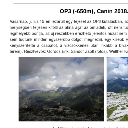
_________________________________________________________
OP3 (-650m), Canin 2018
Vasárnap, július 15-én lezárult egy fejezet az OP3 kutatásban, a
mélységben teljesen kitölti az akna alját az omladék, ott nem tud
legmélyebb pontja, az új részekben érezhető jelentős huzat nem i
sem tudtunk minden egyszerübb dolgot megnézni, egy kisebb v
kényszerítette a csapatot, a vízcsökkenés után inkább a bivak
terem). Résztvevők: Gordos Erik, Sándor Zsolt (fotós), Welther 