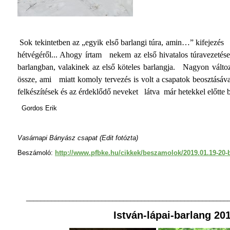
Sok tekintetben az „egyik első barlangi túra, amin…” kifejezés
hétvégéről... Ahogy írtam nekem az első hivatalos túravezetés
barlangban, valakinek az első köteles barlangja. Nagyon válto
össze, ami miatt komoly tervezés is volt a csapatok beosztásáva
felkészítések és az érdeklődő neveket látva már hetekkel előtte b
Gordos Erik
Vasárnapi Bányász csapat (Edit fotózta)
Beszámoló:
http://www.pfbke.hu/cikkek/beszamolok/2019.01.19-20-
________________________________________________________
István-lápai-barlang 20