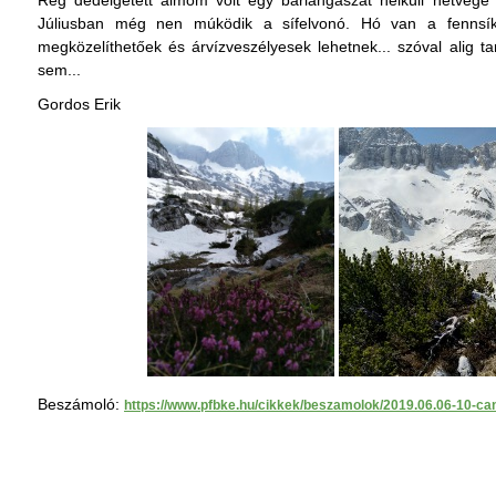
Rég dédelgetett álmom volt egy barlangászat nélküli hétvége e
Júliusban még nen múködik a sífelvonó. Hó van a fennsí
megközelíthetőek és árvízveszélyesek lehetnek... szóval alig ta
sem...
Gordos Erik
Beszámoló:
https://www.pfbke.hu/cikkek/beszamolok/2019.06.06-10-cani