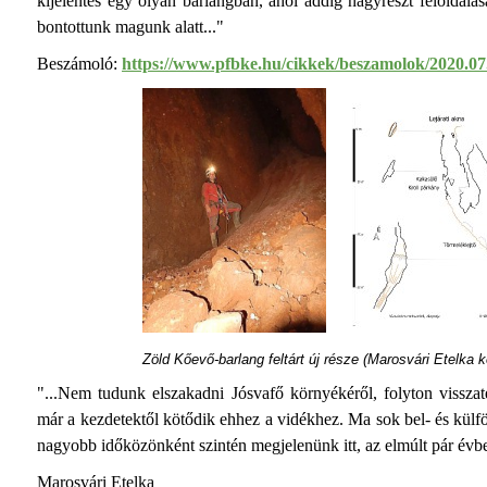
kijelentés egy olyan barlangban, ahol addig nagyrészt féloldalasan
bontottunk magunk alatt..."
Beszámoló:
https://www.pfbke.hu/cikkek/beszamolok/2020.07.
Zöld Kőevő-barlang feltárt új része (Marosvári Etelka 
"...Nem tudunk elszakadni Jósvafő környékéről, folyton vissza
már a kezdetektől kötődik ehhez a vidékhez. Ma sok bel- és külföl
nagyobb időközönként szintén megjelenünk itt, az elmúlt pár évbe
Marosvári Etelka