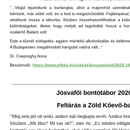
"...Végül lejutottunk a barlangba, ahol a majomhíd szerelés
kiértünk, már sötét volt, és a köd is megsűrűsödött. Fejlámpával,
sétáltunk vissza a táborba. Közben összehasonlíthattuk a külön
különbségeket, illetve hogy melyik ad leginkább hozzá a hor
szakértő Balázs volt.
Este a tűznél sütögetés, egyéni mértékű alkoholizálás és kellemes
A Budapesten megálmodott hangulat valóra vált..."
Dr. Csepreghy Anna
Beszámoló:
https://www.pfbke.hu/cikkek/beszamolok/2020.10
__________________________________________________________
Jósvafői bontótábor 202
Feltárás a Zöld Kőevő-b
"Még nem járt ott senki, amikor már megkapta nevét. Amikor bené
felszínen „Mit látsz? Mi van ott?”, mire én: „Ez minden eddig