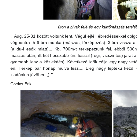
úton a bivak felé és egy kürtőmászás tetejé
„
Aug. 25-31 között voltunk lent. Végül éjféli ébredéssekkel dolg
végpontra. 5-6 óra munka (mászás, térképezés). 3 óra vissza a b
(a du-i esők miatt)... Kb. 700m-t térképeztünk fel, ebből 500m
mászás után; ill. két hosszabb ún. fosszil (régi, vízszintes) járat
gyorsabb lesz a közlekdés). Következő idők célja egy nagy vetőn
en. Térkép pár hónap múlva lesz.... Elég nagy léptékú kezd le
kiadóak a jövőben ;)
”
Gordos Erik