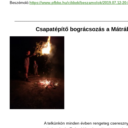
Beszémoló:
https://www.pfbke.hu/cikkek/beszamolok/2019.07.12-20
________________________________________________________
Csapatépítő bográcsozás a Mátr
A telkünkön minden évben rengeteg csereszny