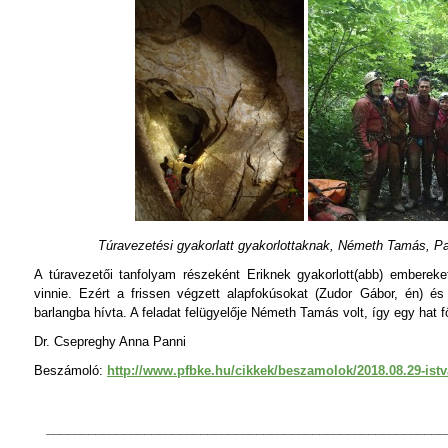
Túravezetési gyakorlatt gyakorlottaknak, Németh Tamás, Pa
A túravezetői tanfolyam részeként Eriknek gyakorlott(abb) embereket
vinnie. Ezért a frissen végzett alapfokúsokat (Zudor Gábor, én) és
barlangba hívta. A feladat felügyelője Németh Tamás volt, így egy hat f
Dr. Csepreghy Anna Panni
Beszámoló:
http://www.pfbke.hu/cikkek/beszamolok/2018.08.29-istv
_________________________________________________________