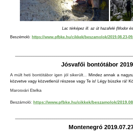
Lac térképez ill. az út hazafelé (Modor é
Beszémoló:
https://www.pfbke.hu/cikkek/beszamolok/2019.08.23-09.
________________________________________________________
Jósvafői bontótábor
2019
A múlt heti bontótábor igen jól sikerült...
Mindez annak a nagys
közvetve vagy közvetlenül részese vagy Te is! Légy büszke rá! K
Marosvári Etelka
Beszámoló:
https://www.pfbke.hu/cikkek/beszamolok/2019.08
________________________________________________________
Montenegró
2019.07.2