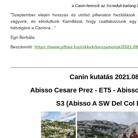
a Canin-fennsík az Increduli-barlang
"
Szeptember elején hosszas és utolsó pillanatos hezitálások 
vágyunk, és elindultunk Kamillával, hogy csatlakozzunk egy 
hétvégére a Caninra..."
Egri Borbála
Beszámoló:
https://www.pfbke.hu/cikkek/beszamolok/2021.09.
___________________________________________________
Canin kutatás 2021.0
Abisso Cesare Prez - ET5 - Abiss
S3 (
Abisso A SW Del Col 