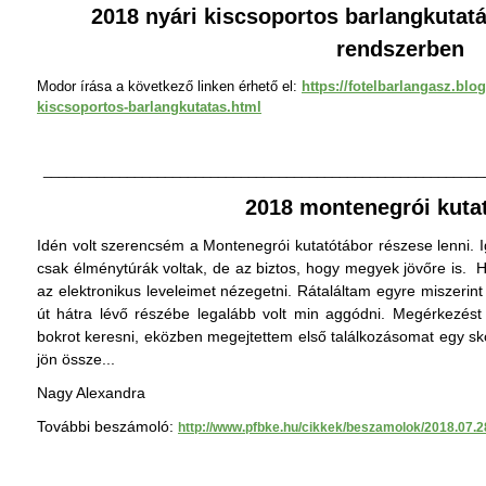
2018 nyári kiscsoportos barlangkutat
rendszerben
Modor írása a következő linken érhető el:
https://fotelbarlangasz.blo
kiscsoportos-barlangkutatas.html
__________________________________________________________
2018 montenegrói kuta
Idén volt szerencsém a Montenegrói kutatótábor részese lenni. I
csak élménytúrák voltak, de az biztos, hogy megyek jövőre is. 
az elektronikus leveleimet nézegetni. Rátaláltam egyre miszerin
út hátra lévő részébe legalább volt min aggódni. Megérkezés
bokrot keresni, eközben megejtettem első találkozásomat egy sk
jön össze...
Nagy Alexandra
További beszámoló:
http://www.pfbke.hu/cikkek/beszamolok/2018.07.2