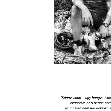
"Könnycsepp -, egy hangya ivott
eltűnődve nézi benne arc
és mostan nem tud dolgozni t