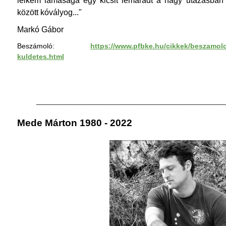
lelkem lámasága egy kicsit lemaradt a nagy utazásban 
között kóvályog..."
Markó Gábor
Beszámoló:
https://www.pfbke.hu/cikkek/beszamolo
kuldetes.html
_____________________________________________________
Mede Márton 1980 - 2022