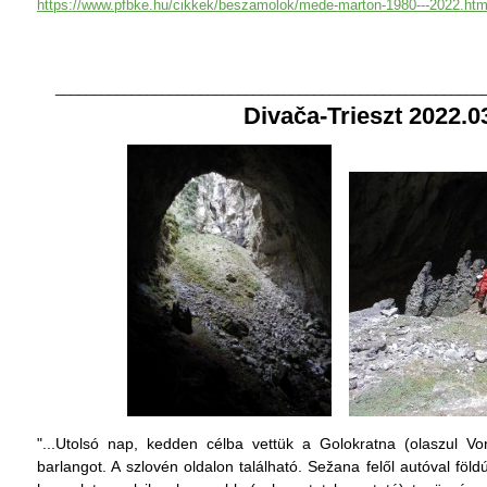
https://www.pfbke.hu/cikkek/beszamolok/mede-marton-1980---2022.htm
________________________________________________________
Divača-Trieszt 2022.0
"...
Utolsó nap, kedden célba vettük a Golokratna (olaszul Vo
barlangot. A szlovén oldalon található. Se
žana felől autóval föl