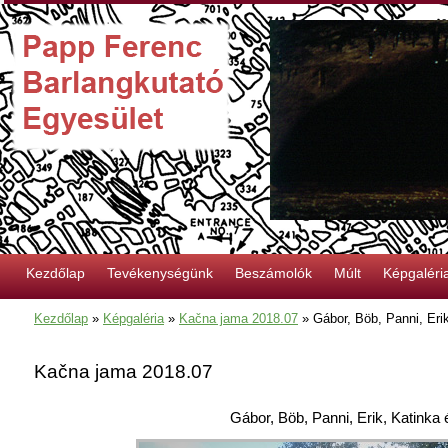
Kezdőlap
Tevékenységünk
Beszámolók
Múlt
Képgaléri
Kezdőlap
»
Képgaléria
»
Kačna jama 2018.07
»
Gábor, Böb, Panni, Eri
Kačna jama 2018.07
Gábor, Böb, Panni, Erik, Katinka