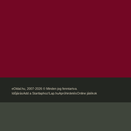
eOldal.hu
, 2007-2026 © Minden jog fenntartva.
Időjárás
Add a Startlaphoz!
Lap.hu
Apróhirdetés
Online játékok