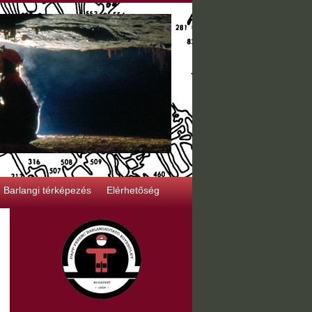
Barlangi térképezés
Elérhetőség