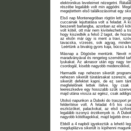
elektronikus leveleimet nézegetni. Rátalá
részébe legalább volt min aggódni. Meg
megejtettem első találkozásomat egy sko
Első nap Montenegróban rögtön lett prog
cuccainak lejuttatása volt a feladat. A ki
beszerelt barlangba, azonban az első köt
volt kötél, ott már nem kivitelezhető a tr
hogy kiszedték a felső 2 tagot, de hoznak
az elsőn már úgy is ment a travi, szó
tavacska, vízesés, sok agyag, mindenf
Leértünk a bivakig gyors kaja, búcsú a bag
Másnap a Dögösbe mentünk. Nevét mind
maradványával és rengeteg szeméttel tar
lyukakat. Az aknasor után egy nagy ter
csordogál, kisebb nagyobb medencékkel,
Harmadik nap nehezen sikerült programot
nehezen sikerült túratársakat szerezni, 
sikerült defektet kapni, de ez sem tánt
megfelelőnek lettek ítélve. Így csa
leereszkedve egy hosszabb szűk szenvedé
majd utána vissza az egész, csak addigra
Utolsó napunkon a Duboki do traszport proj
felderítése volt. A feladat 4-5 kis c
eszközöket, palackokat, az első szifo
legalább iszonyú érzékenyek is. A Duboki
nagyobb kötéltagokkal, majd lejjebb érve 
Ebből a 4 napból igyekeztük a lehető leg
megduplázva sikerült is kipihenni magunkat