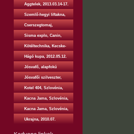
képei, 2013.05.18.
Aggtelek, 2013.03.14-17.
Szemlő-hegyi liftakna,
2013.03.30.
Cserszegtomaj,
2013.03.23-24.
Sisma explo, Canin,
Olaszország, 2013.02.15-
Kötéltechnika, Kecske-
25.
hegy, 2013.03.09-10.
Hágó kupa, 2012.05.12.
Jósvafő, alapfokú
tanfolyam, 2009.02.
Jósvafői szilveszter,
2010.12.
Kotel 404, Szlovénia,
2010.05.
Kacna Jama, Szlovénia,
2010.03.
Kacna Jama, Szlovénia,
2012.08.
Ukrajna, 2010.07.