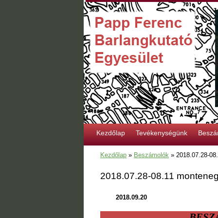
Kezdőlap
Tevékenységünk
Beszá
Kezdőlap
»
Beszámolók
»
2018.07.28-08.
2018.07.28-08.11 montenegr
2018.09.20
BESZ