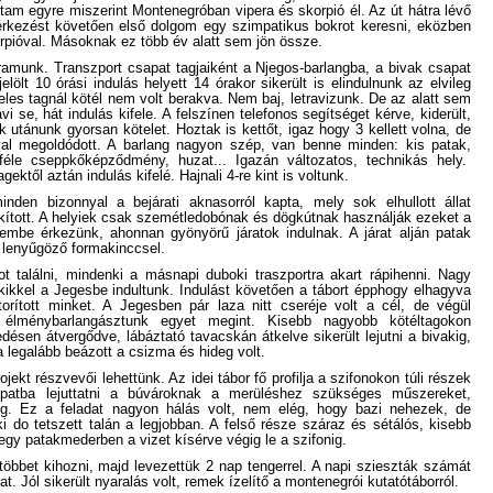
ltam egyre miszerint Montenegróban vipera és skorpió él. Az út hátra lévő
érkezést követően első dolgom egy szimpatikus bokrot keresni, eközben
rpióval. Másoknak ez több év alatt sem jön össze.
ramunk. Transzport csapat tagjaiként a Njegos-barlangba, a bivak csapat
jelölt 10 órási indulás helyett 14 órakor sikerült is elindulnunk az elvileg
eles tagnál kötél nem volt berakva. Nem baj, letravizunk. De az alatt sem
avi se, hát indulás kifele. A felszínen telefonos segítséget kérve, kiderült,
 utánunk gyorsan kötelet. Hoztak is kettőt, igaz hogy 3 kellett volna, de
val megoldódott. A barlang nagyon szép, van benne minden: kis patak,
éle cseppkőképződmény, huzat... Igazán változatos, technikás hely.
ektől aztán indulás kifelé. Hajnali 4-re kint is voltunk.
en bizonnyal a bejárati aknasorról kapta, mely sok elhullott állat
kított. A helyiek csak szemétledobónak és dögkútnak használják ezeket a
embe érkezünk, ahonnan gyönyörű járatok indulnak. A járat alján patak
 lenyűgöző formakinccsel.
 találni, mindenki a másnapi duboki traszportra akart rápihenni. Nagy
akikkel a Jegesbe indultunk. Indulást követően a tábort épphogy elhagyva
orított minket. A Jegesben pár laza nitt cseréje volt a cél, de végül
k élménybarlangásztunk egyet megint. Kisebb nagyobb kötéltagokon
sen átvergődve, lábáztató tavacskán átkelve sikerült lejutni a bivakig,
 legalább beázott a csizma és hideg volt.
ekt részvevői lehettünk. Az idei tábor fő profilja a szifonokon túli részek
sapatba lejuttatni a búvároknak a merüléshez szükséges műszereket,
nig. Ez a feladat nagyon hálás volt, nem elég, hogy bazi nehezek, de
 do tetszett talán a legjobban. A felső része száraz és sétálós, kisebb
egy patakmederben a vizet kísérve végig le a szifonig.
többet kihozni, majd levezettük 2 nap tengerrel. A napi szieszták számát
. Jól sikerült nyaralás volt, remek ízelítő a montenegrói kutatótáborról.