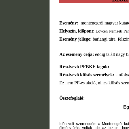
Esemény:
montenegrói m
Helyszín, időpont:
Lov
ć
en Nemzeti Par
Esemény jellege:
barlangi túra, felszí
Az esemény célja:
eddig talált nagy 
Résztvevő PFBKE tagok:
Résztvevő külsős személyek:
tanfol
Ez nem PF-es akció, nincs külsős szemé
Összefoglaló:
Eg
Idén volt szerencsém a Montenegrói kut
élménytúrák voltak, de az biztos, h