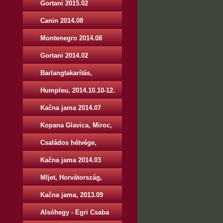
Gortani 2015.02
Canin 2014.08
Montenegro 2014.08
Gortani 2014.02
Barlangtakarítás,
2014.11.01-02.
Humpleu, 2014.10.10-12.
Kačna jama 2014.07
Kopana Glavica, Miroc,
Szerbia, 2014.05.01.-04.
Családos hétvége,
2014.06.13-15.
Kačna jama 2014.03
Mljet, Horvátország,
2013.12.28 - 2014.01.05.
Kačna jama, 2013.09
Alsóhegy - Egri Csaba