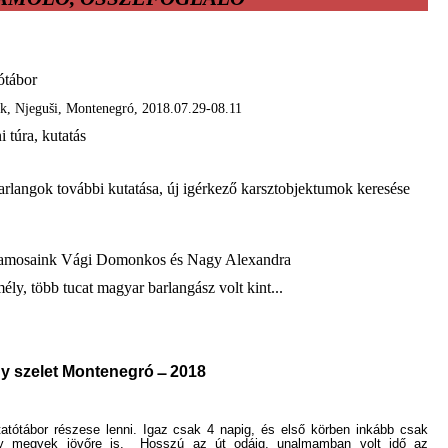
agyar kutatótábor
k, Njegu
š
i, Montenegró, 2018.07.29-08.11
ni túra, kutatás
barlangok további kutatása, új igérkező karsztobjektumok keresése
yamosaink
Vági Domonkos és Nagy Alexandra
ly, több tucat magyar barlangász volt kint...
y szelet Montenegró
̶
2018
atótábor részese lenni. Igaz csak 4 napig, és első körben inkább csak
ogy megyek jövőre is. Hosszú az út odáig, unalmamban volt idő az