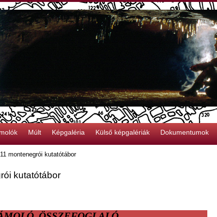
molók
Múlt
Képgaléria
Külső képgalériák
Dokumentumok
11 montenegrói kutatótábor
ói kutatótábor
ÁMOLÓ, ÖSSZEFOGLALÓ