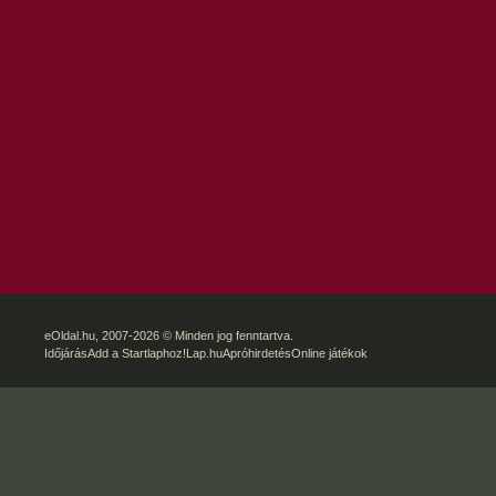
eOldal.hu
, 2007-2026 © Minden jog fenntartva.
Időjárás
Add a Startlaphoz!
Lap.hu
Apróhirdetés
Online játékok