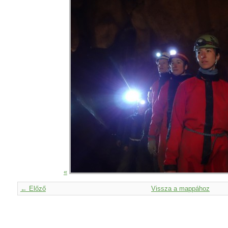
«
← Előző
Vissza a mappához