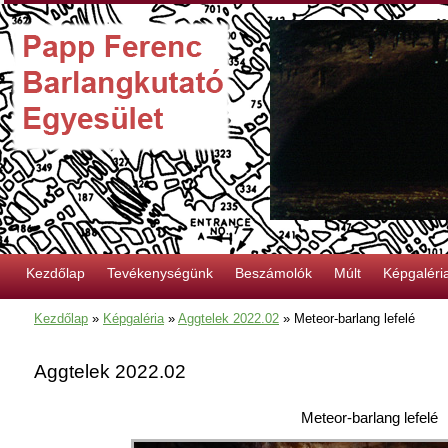
Kezdőlap
Tevékenységünk
Beszámolók
Múlt
Képgaléri
Kezdőlap
»
Képgaléria
»
Aggtelek 2022.02
»
Meteor-barlang lefelé
Aggtelek 2022.02
Meteor-barlang lefelé