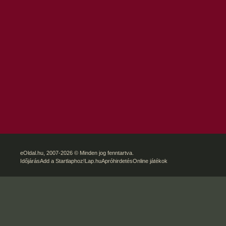
eOldal.hu
, 2007-2026 © Minden jog fenntartva.
Időjárás
Add a Startlaphoz!
Lap.hu
Apróhirdetés
Online játékok