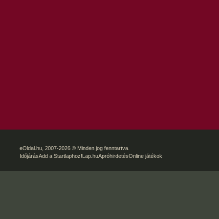
eOldal.hu
, 2007-2026 © Minden jog fenntartva.
Időjárás
Add a Startlaphoz!
Lap.hu
Apróhirdetés
Online játékok