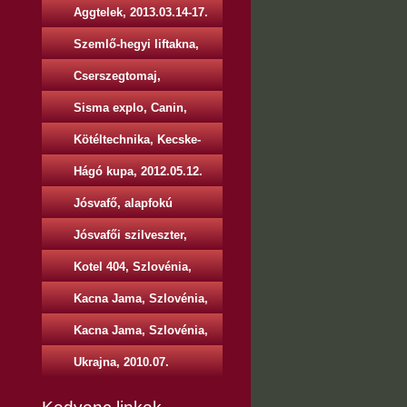
képei, 2013.05.18.
Aggtelek, 2013.03.14-17.
Szemlő-hegyi liftakna,
2013.03.30.
Cserszegtomaj,
2013.03.23-24.
Sisma explo, Canin,
Olaszország, 2013.02.15-
Kötéltechnika, Kecske-
25.
hegy, 2013.03.09-10.
Hágó kupa, 2012.05.12.
Jósvafő, alapfokú
tanfolyam, 2009.02.
Jósvafői szilveszter,
2010.12.
Kotel 404, Szlovénia,
2010.05.
Kacna Jama, Szlovénia,
2010.03.
Kacna Jama, Szlovénia,
2012.08.
Ukrajna, 2010.07.