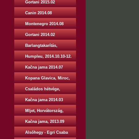
Gortani 2015.02
Canin 2014.08
Montenegro 2014.08
Gortani 2014.02
Barlangtakarítás,
2014.11.01-02.
Humpleu, 2014.10.10-12.
Kačna jama 2014.07
Kopana Glavica, Miroc,
Szerbia, 2014.05.01.-04.
Családos hétvége,
2014.06.13-15.
Kačna jama 2014.03
Mljet, Horvátország,
2013.12.28 - 2014.01.05.
Kačna jama, 2013.09
Alsóhegy - Egri Csaba