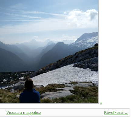
»
Vissza a mappához
Következő →