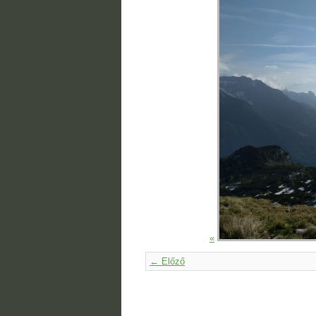
«
← Előző