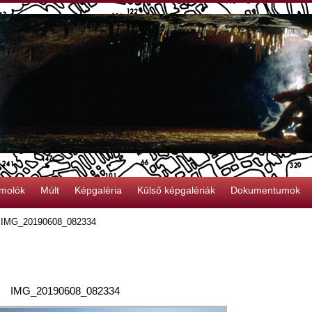
molók
Múlt
Képgaléria
Külső képgalériák
Dokumentumok
»
IMG_20190608_082334
IMG_20190608_082334