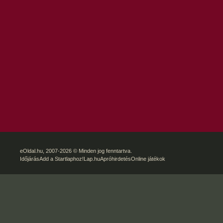
eOldal.hu
, 2007-2026 © Minden jog fenntartva.
Időjárás
Add a Startlaphoz!
Lap.hu
Apróhirdetés
Online játékok