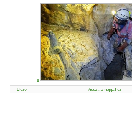
«
← Előző
Vissza a mappához