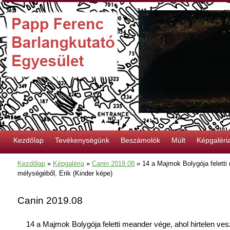
Kezdőlap
Tevékenységünk
Beszámolók
Múlt
Képgaléri
Kezdőlap
»
Képgaléria
»
Canin 2019.08
»
14 a Majmok Bolygója feletti 
mélységéből, Erik (Kinder képe)
Canin 2019.08
14 a Majmok Bolygója feletti meander vége, ahol hirtelen ves