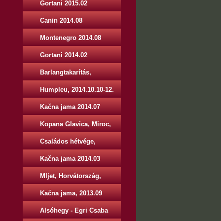
Gortani 2015.02
Canin 2014.08
Montenegro 2014.08
Gortani 2014.02
Barlangtakarítás,
2014.11.01-02.
Humpleu, 2014.10.10-12.
Kačna jama 2014.07
Kopana Glavica, Miroc,
Szerbia, 2014.05.01.-04.
Családos hétvége,
2014.06.13-15.
Kačna jama 2014.03
Mljet, Horvátország,
2013.12.28 - 2014.01.05.
Kačna jama, 2013.09
Alsóhegy - Egri Csaba