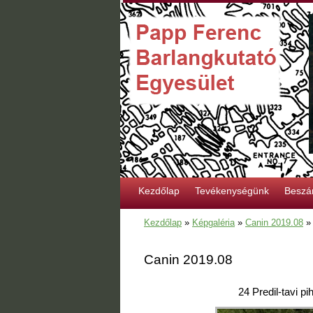
Kezdőlap
Tevékenységünk
Beszá
Kezdőlap
»
Képgaléria
»
Canin 2019.08
Canin 2019.08
24 Predil-tavi p