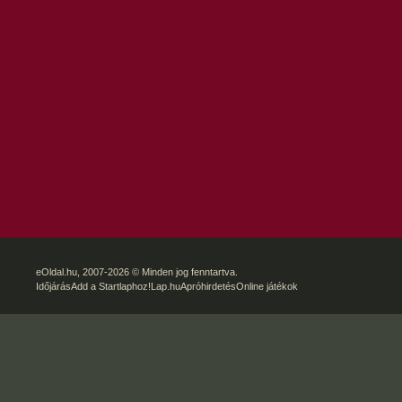
eOldal.hu
, 2007-2026 © Minden jog fenntartva.
Időjárás
Add a Startlaphoz!
Lap.hu
Apróhirdetés
Online játékok