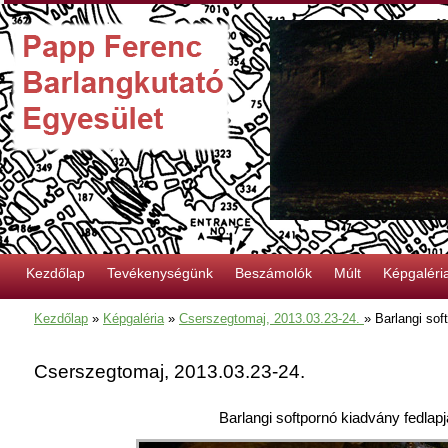
Kezdőlap
Tevékenységünk
Beszámolók
Múlt
Képgaléri
Kezdőlap
»
Képgaléria
»
Cserszegtomaj, 2013.03.23-24.
»
Barlangi sof
Cserszegtomaj, 2013.03.23-24.
Barlangi softpornó kiadvány fedlapj