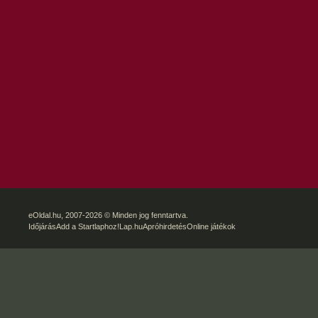
eOldal.hu
, 2007-2026 © Minden jog fenntartva.
Időjárás
Add a Startlaphoz!
Lap.hu
Apróhirdetés
Online játékok