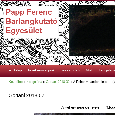
Kezdőlap
Tevékenységünk
Beszámolók
Múlt
Képgaléri
Kezdőlap
»
Képgaléria
»
Gortani 2018.02
»
A Fehér-meander elején... (
Gortani 2018.02
A Fehér-meander elején... (Mod