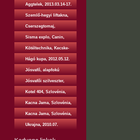
képei, 2013.05.18.
Aggtelek, 2013.03.14-17.
Szemlő-hegyi liftakna,
2013.03.30.
Cserszegtomaj,
2013.03.23-24.
Sisma explo, Canin,
Olaszország, 2013.02.15-
Kötéltechnika, Kecske-
25.
hegy, 2013.03.09-10.
Hágó kupa, 2012.05.12.
Jósvafő, alapfokú
tanfolyam, 2009.02.
Jósvafői szilveszter,
2010.12.
Kotel 404, Szlovénia,
2010.05.
Kacna Jama, Szlovénia,
2010.03.
Kacna Jama, Szlovénia,
2012.08.
Ukrajna, 2010.07.