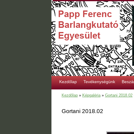
Kezdőlap
Tevékenységünk
Beszá
Kezdőlap
»
Képgaléria
»
Gortani 2018.02
Gortani 2018.02