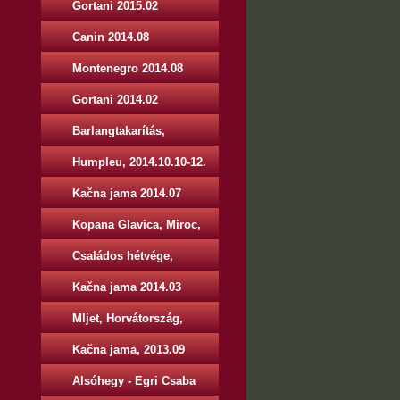
Gortani 2015.02
Canin 2014.08
Montenegro 2014.08
Gortani 2014.02
Barlangtakarítás,
2014.11.01-02.
Humpleu, 2014.10.10-12.
Kačna jama 2014.07
Kopana Glavica, Miroc,
Szerbia, 2014.05.01.-04.
Családos hétvége,
2014.06.13-15.
Kačna jama 2014.03
Mljet, Horvátország,
2013.12.28 - 2014.01.05.
Kačna jama, 2013.09
Alsóhegy - Egri Csaba