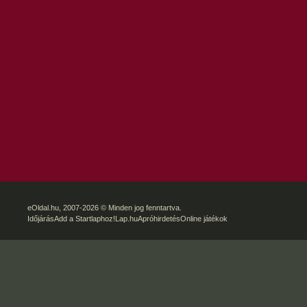
eOldal.hu
, 2007-2026 © Minden jog fenntartva.
Időjárás
Add a Startlaphoz!
Lap.hu
Apróhirdetés
Online játékok