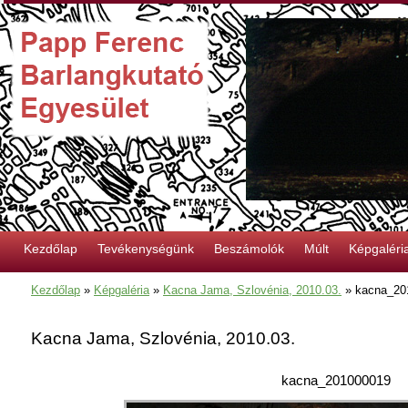
Kezdőlap
Tevékenységünk
Beszámolók
Múlt
Képgaléri
Kezdőlap
»
Képgaléria
»
Kacna Jama, Szlovénia, 2010.03.
»
kacna_20
Kacna Jama, Szlovénia, 2010.03.
kacna_201000019