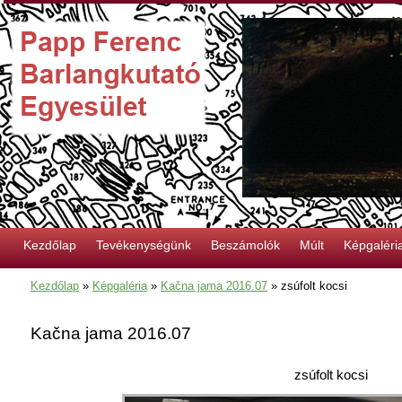
Kezdőlap
Tevékenységünk
Beszámolók
Múlt
Képgaléri
Kezdőlap
»
Képgaléria
»
Kačna jama 2016.07
»
zsúfolt kocsi
Kačna jama 2016.07
zsúfolt kocsi