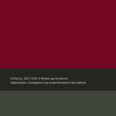
eOldal.hu
, 2007-2026 © Minden jog fenntartva.
Időjárás
Add a Startlaphoz!
Lap.hu
Apróhirdetés
Online játékok