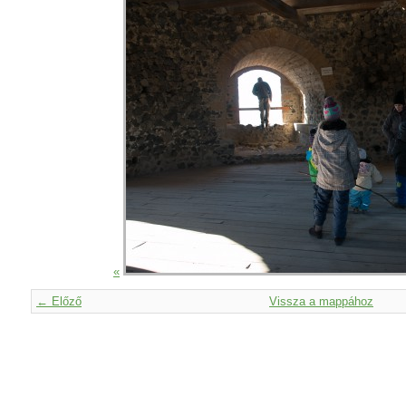
«
← Előző
Vissza a mappához