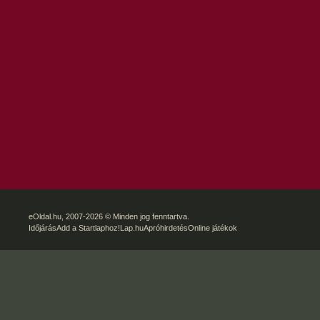
eOldal.hu
, 2007-2026 © Minden jog fenntartva.
Időjárás
Add a Startlaphoz!
Lap.hu
Apróhirdetés
Online játékok