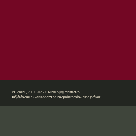
eOldal.hu
, 2007-2026 © Minden jog fenntartva.
Időjárás
Add a Startlaphoz!
Lap.hu
Apróhirdetés
Online játékok