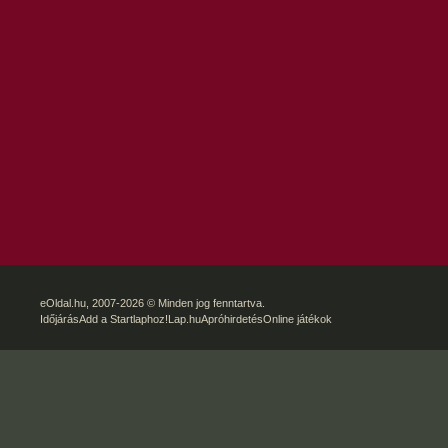
eOldal.hu
, 2007-2026 © Minden jog fenntartva.
Időjárás
Add a Startlaphoz!
Lap.hu
Apróhirdetés
Online játékok