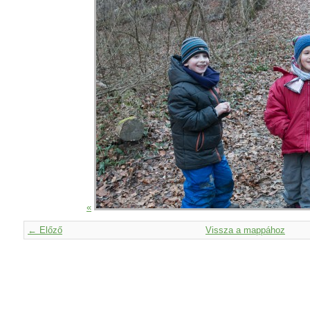
«
← Előző
Vissza a mappához