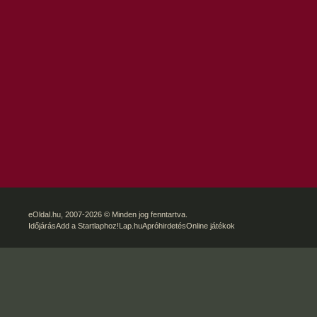
eOldal.hu
, 2007-2026 © Minden jog fenntartva.
Időjárás
Add a Startlaphoz!
Lap.hu
Apróhirdetés
Online játékok