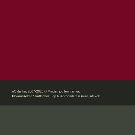
eOldal.hu
, 2007-2026 © Minden jog fenntartva.
Időjárás
Add a Startlaphoz!
Lap.hu
Apróhirdetés
Online játékok