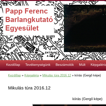
Kezdőlap
Tevékenységünk
Beszámolók
Múlt
Képgaléri
Kezdőlap
»
Képgaléria
»
Mikulás túra 2016.12
»
kiírás (Gergő képe)
Mikulás túra 2016.12
kiírás (Gergő képe)