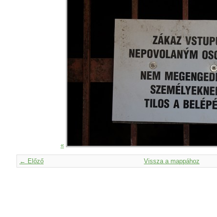
«
← Előző
Vissza a mappához