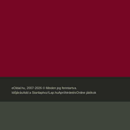
eOldal.hu
, 2007-2026 © Minden jog fenntartva.
Időjárás
Add a Startlaphoz!
Lap.hu
Apróhirdetés
Online játékok