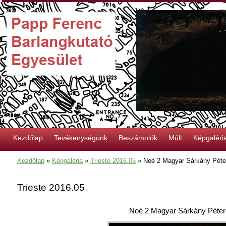
Kezdőlap
Tevékenységünk
Beszámolók
Múlt
Képgaléri
Kezdőlap
»
Képgaléria
»
Trieste 2016.05
»
Noé 2 Magyar Sárkány Péte
Trieste 2016.05
Noé 2 Magyar Sárkány Péter