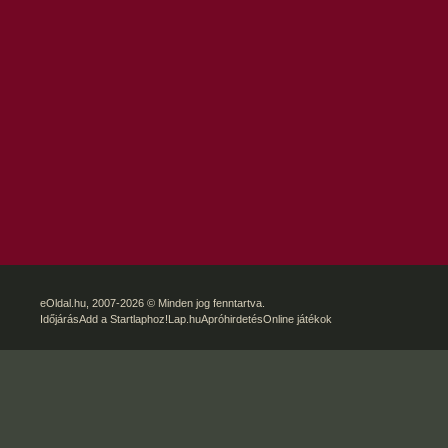
eOldal.hu
, 2007-2026 © Minden jog fenntartva.
Időjárás
Add a Startlaphoz!
Lap.hu
Apróhirdetés
Online játékok