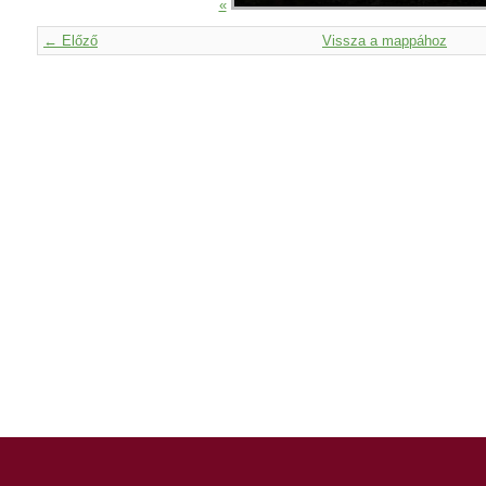
«
← Előző
Vissza a mappához