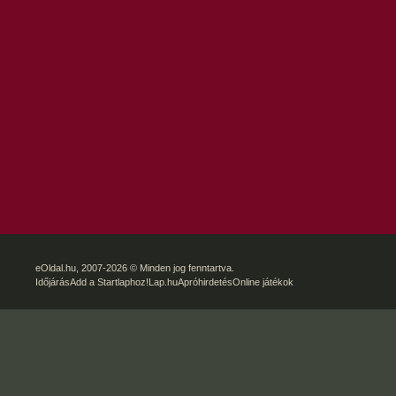
eOldal.hu
, 2007-2026 © Minden jog fenntartva.
Időjárás
Add a Startlaphoz!
Lap.hu
Apróhirdetés
Online játékok