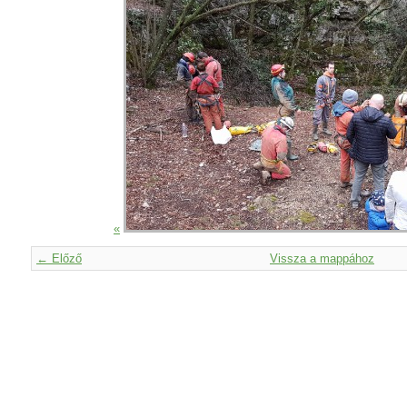
«
← Előző
Vissza a mappához