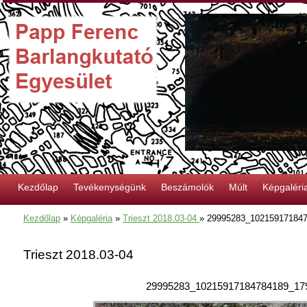
Kezdőlap
Tevékenységünk
Beszámolók
Múlt
Képgaléri
Kezdőlap
»
Képgaléria
»
Trieszt 2018.03-04
»
29995283_10215917184
Trieszt 2018.03-04
29995283_10215917184784189_17