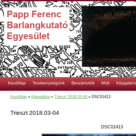
Kezdőlap
Tevékenységünk
Beszámolók
Múlt
Képgaléri
Kezdőlap
»
Képgaléria
»
Trieszt 2018.03-04
»
DSC01413
Trieszt 2018.03-04
DSC01413