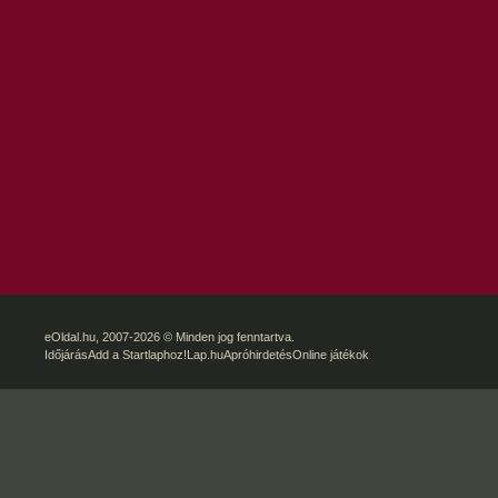
eOldal.hu
, 2007-2026 © Minden jog fenntartva.
Időjárás
Add a Startlaphoz!
Lap.hu
Apróhirdetés
Online játékok