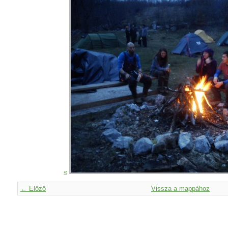
«
← Előző
Vissza a mappához