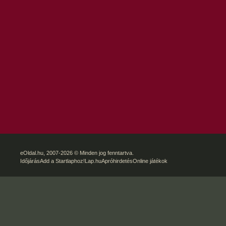
eOldal.hu
, 2007-2026 © Minden jog fenntartva.
Időjárás
Add a Startlaphoz!
Lap.hu
Apróhirdetés
Online játékok