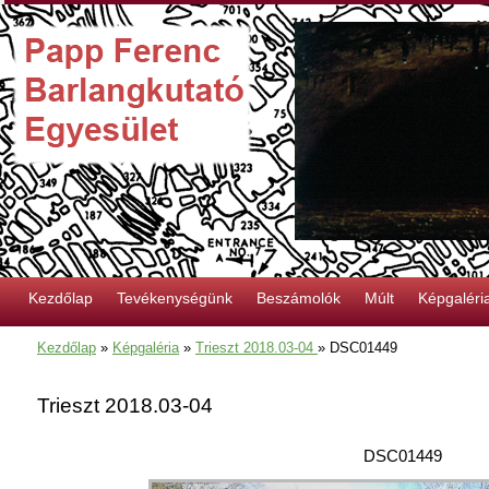
Kezdőlap
Tevékenységünk
Beszámolók
Múlt
Képgaléri
Kezdőlap
»
Képgaléria
»
Trieszt 2018.03-04
»
DSC01449
Trieszt 2018.03-04
DSC01449