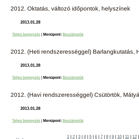
2012. Oktatás, változó időpontok, helyszínek
2013.01.28
Teljes bejegyzés
|
Menüpont:
Beszámolók
2012. (Heti rendszerességgel) Barlangkutatás, 
2013.01.28
Teljes bejegyzés
|
Menüpont:
Beszámolók
2012. (Havi rendszerességgel) Csütörtök, Máty
2013.01.28
Teljes bejegyzés
|
Menüpont:
Beszámolók
1
|
2
|
3
|
4
|
5
|
6
|
7
|
8
|
9
|
10
|
11
|
12
|