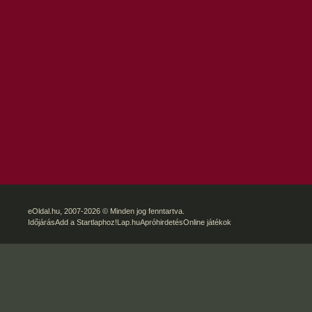
eOldal.hu
, 2007-2026 © Minden jog fenntartva.
Időjárás
Add a Startlaphoz!
Lap.hu
Apróhirdetés
Online játékok