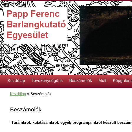
Kezdőlap
Tevékenységünk
Beszámolók
Múlt
Képgaléri
Kezdőlap
»
Beszámolók
Beszámolók
Túráinkról, kutatásainkról, egyéb programjainkról készült beszámo